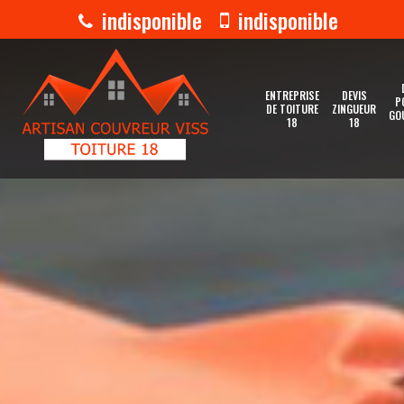
indisponible
indisponible
ENTREPRISE
DEVIS
P
DE TOITURE
ZINGUEUR
GO
18
18