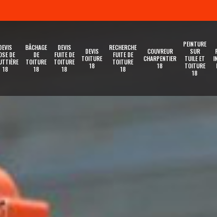
PEINTURE
DEVIS
BÂCHAGE
DEVIS
RECHERCHE
DEVIS
COUVREUR
SUR
OSE DE
DE
FUITE DE
FUITE DE
TOITURE
CHARPENTIER
TUILE ET
I
UTTIÈRE
TOITURE
TOITURE
TOITURE
18
18
TOITURE
18
18
18
18
18