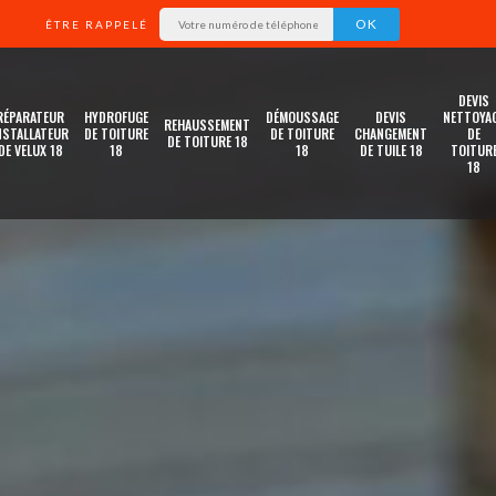
ÊTRE RAPPELÉ
DEVIS
RÉPARATEUR
HYDROFUGE
DÉMOUSSAGE
DEVIS
NETTOYA
REHAUSSEMENT
NSTALLATEUR
DE TOITURE
DE TOITURE
CHANGEMENT
DE
DE TOITURE 18
DE VELUX 18
18
18
DE TUILE 18
TOITUR
18