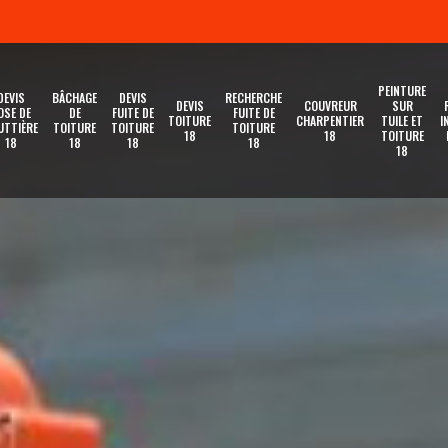
PEINTURE
DEVIS
BÂCHAGE
DEVIS
RECHERCHE
DEVIS
COUVREUR
SUR
OSE DE
DE
FUITE DE
FUITE DE
TOITURE
CHARPENTIER
TUILE ET
I
UTTIÈRE
TOITURE
TOITURE
TOITURE
18
18
TOITURE
18
18
18
18
18