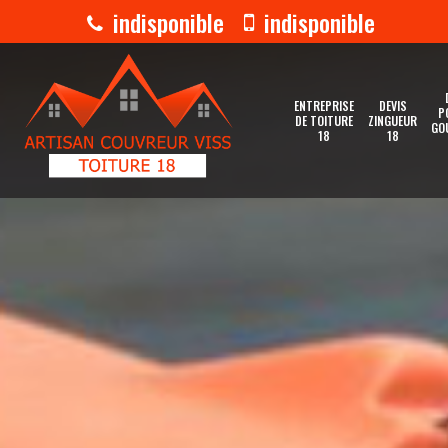
indisponible
indisponible
ENTREPRISE
DEVIS
P
DE TOITURE
ZINGUEUR
GO
18
18