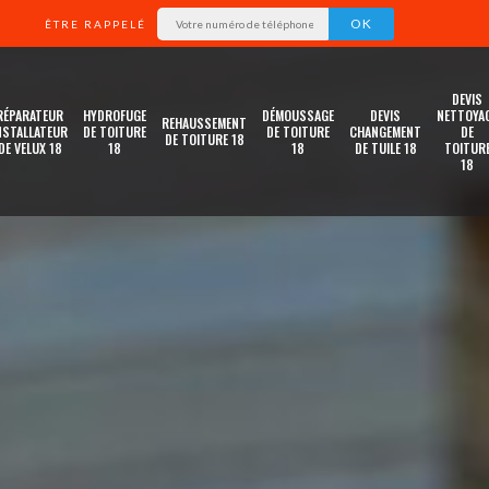
ÊTRE RAPPELÉ
DEVIS
RÉPARATEUR
HYDROFUGE
DÉMOUSSAGE
DEVIS
NETTOYA
REHAUSSEMENT
NSTALLATEUR
DE TOITURE
DE TOITURE
CHANGEMENT
DE
DE TOITURE 18
DE VELUX 18
18
18
DE TUILE 18
TOITUR
18