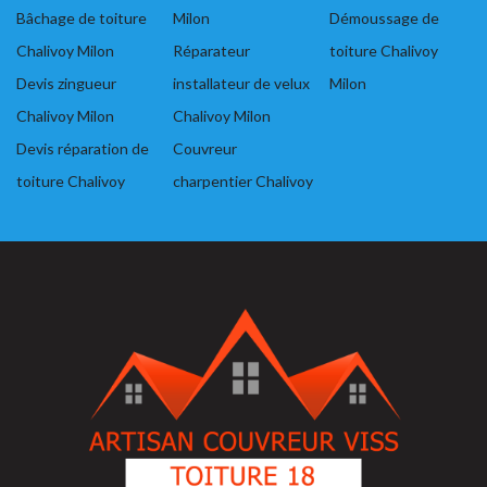
Bâchage de toiture
Milon
Démoussage de
Chalivoy Milon
Réparateur
toiture Chalivoy
Devis zingueur
installateur de velux
Milon
Chalivoy Milon
Chalivoy Milon
Devis réparation de
Couvreur
toiture Chalivoy
charpentier Chalivoy