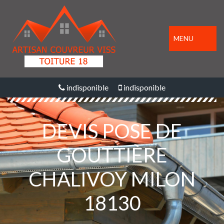
MENU
indisponible
indisponible
DEVIS POSE DE
GOUTTIÈRE
CHALIVOY MILON
18130