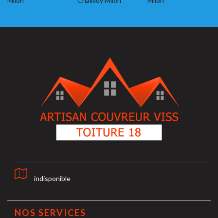
Milon
Chalivoy Milon
Milon
indisponible
NOS SERVICES