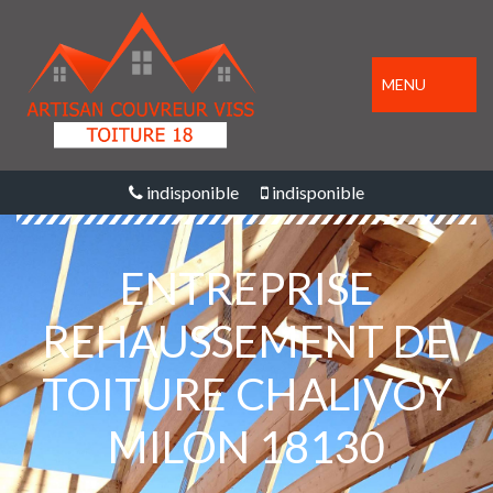
MENU
indisponible
indisponible
ENTREPRISE
REHAUSSEMENT DE
TOITURE CHALIVOY
MILON 18130