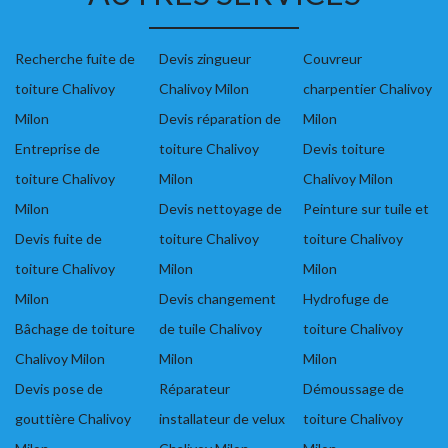
Recherche fuite de
Devis zingueur
Couvreur
toiture Chalivoy
Chalivoy Milon
charpentier Chalivoy
Milon
Devis réparation de
Milon
Entreprise de
toiture Chalivoy
Devis toiture
toiture Chalivoy
Milon
Chalivoy Milon
Milon
Devis nettoyage de
Peinture sur tuile et
Devis fuite de
toiture Chalivoy
toiture Chalivoy
toiture Chalivoy
Milon
Milon
Milon
Devis changement
Hydrofuge de
Bâchage de toiture
de tuile Chalivoy
toiture Chalivoy
Chalivoy Milon
Milon
Milon
Devis pose de
Réparateur
Démoussage de
gouttière Chalivoy
installateur de velux
toiture Chalivoy