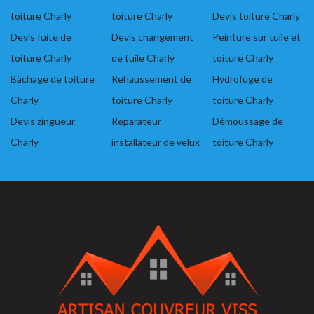
toiture Charly
toiture Charly
Devis toiture Charly
Devis fuite de
Devis changement
Peinture sur tuile et
toiture Charly
de tuile Charly
toiture Charly
Bâchage de toiture
Rehaussement de
Hydrofuge de
Charly
toiture Charly
toiture Charly
Devis zingueur
Réparateur
Démoussage de
Charly
installateur de velux
toiture Charly