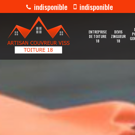
indisponible
indisponible
ENTREPRISE
DEVIS
P
DE TOITURE
ZINGUEUR
GO
18
18