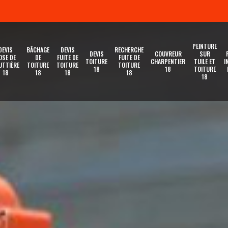
PEINTURE
DEVIS
BÂCHAGE
DEVIS
RECHERCHE
DEVIS
COUVREUR
SUR
OSE DE
DE
FUITE DE
FUITE DE
TOITURE
CHARPENTIER
TUILE ET
I
UTTIÈRE
TOITURE
TOITURE
TOITURE
18
18
TOITURE
18
18
18
18
18