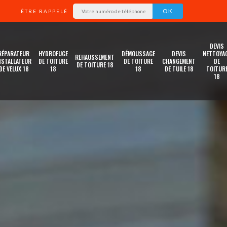
ÊTRE RAPPELÉ
DEVIS
RÉPARATEUR
HYDROFUGE
DÉMOUSSAGE
DEVIS
NETTOYA
REHAUSSEMENT
NSTALLATEUR
DE TOITURE
DE TOITURE
CHANGEMENT
DE
DE TOITURE 18
DE VELUX 18
18
18
DE TUILE 18
TOITUR
18