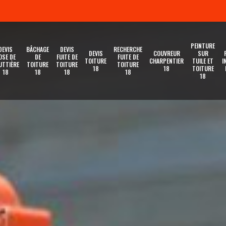
PEINTURE
DEVIS
BÂCHAGE
DEVIS
RECHERCHE
DEVIS
COUVREUR
SUR
OSE DE
DE
FUITE DE
FUITE DE
TOITURE
CHARPENTIER
TUILE ET
I
UTTIÈRE
TOITURE
TOITURE
TOITURE
18
18
TOITURE
18
18
18
18
18