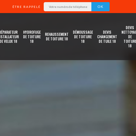
ÊTRE RAPPELÉ
DEVIS
RÉPARATEUR
HYDROFUGE
DÉMOUSSAGE
DEVIS
NETTOYA
REHAUSSEMENT
NSTALLATEUR
DE TOITURE
DE TOITURE
CHANGEMENT
DE
DE TOITURE 18
DE VELUX 18
18
18
DE TUILE 18
TOITUR
18