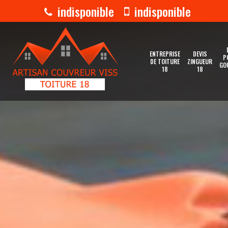
indisponible
indisponible
ENTREPRISE
DEVIS
P
DE TOITURE
ZINGUEUR
GO
18
18