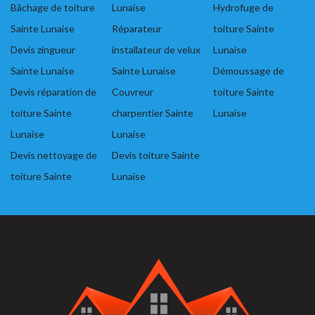
Bâchage de toiture
Lunaise
Hydrofuge de
Sainte Lunaise
Réparateur
toiture Sainte
Devis zingueur
installateur de velux
Lunaise
Sainte Lunaise
Sainte Lunaise
Démoussage de
Devis réparation de
Couvreur
toiture Sainte
toiture Sainte
charpentier Sainte
Lunaise
Lunaise
Lunaise
Devis nettoyage de
Devis toiture Sainte
toiture Sainte
Lunaise