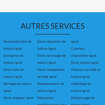
AUTRES SERVICES
Recherche fuite de
Devis réparation de
Ignol
toiture Ignol
toiture Ignol
Couvreur
Entreprise de
Devis nettoyage de
charpentier Ignol
toiture Ignol
toiture Ignol
Devis toiture Ignol
Devis fuite de
Devis changement
Peinture sur tuile et
toiture Ignol
de tuile Ignol
toiture Ignol
Bâchage de toiture
Rehaussement de
Hydrofuge de
Ignol
toiture Ignol
toiture Ignol
Devis zingueur Ignol
Réparateur
Démoussage de
installateur de velux
toiture Ignol