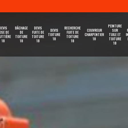
PEINTURE
DEVIS
BÂCHAGE
DEVIS
RECHERCHE
DEVIS
COUVREUR
SUR
OSE DE
DE
FUITE DE
FUITE DE
TOITURE
CHARPENTIER
TUILE ET
I
UTTIÈRE
TOITURE
TOITURE
TOITURE
18
18
TOITURE
18
18
18
18
18