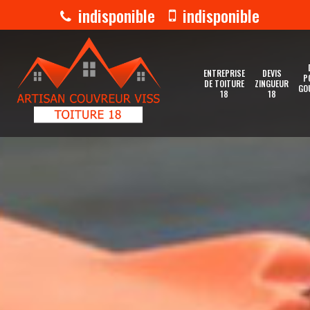
indisponible
indisponible
ENTREPRISE
DEVIS
P
DE TOITURE
ZINGUEUR
GO
18
18