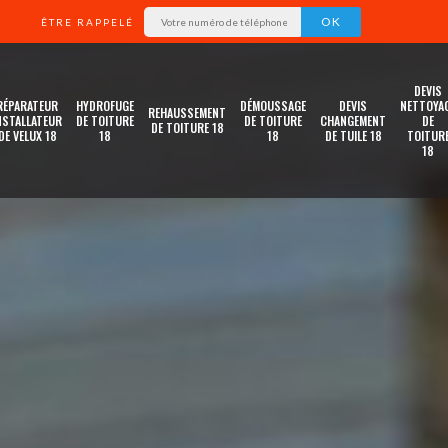
ÊTRE RAPPELÉ
DEVIS
RÉPARATEUR
HYDROFUGE
DÉMOUSSAGE
DEVIS
NETTOYA
REHAUSSEMENT
NSTALLATEUR
DE TOITURE
DE TOITURE
CHANGEMENT
DE
DE TOITURE 18
DE VELUX 18
18
18
DE TUILE 18
TOITUR
18