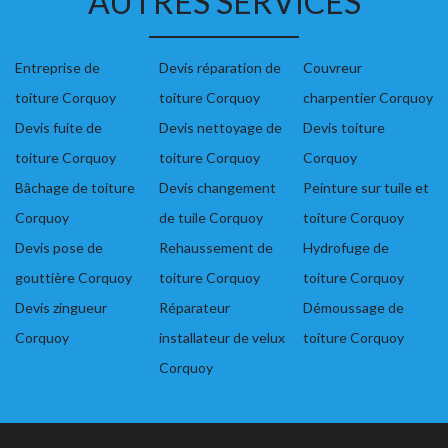
AUTRES SERVICES
Entreprise de
Devis réparation de
Couvreur
toiture Corquoy
toiture Corquoy
charpentier Corquoy
Devis fuite de
Devis nettoyage de
Devis toiture
toiture Corquoy
toiture Corquoy
Corquoy
Bâchage de toiture
Devis changement
Peinture sur tuile et
Corquoy
de tuile Corquoy
toiture Corquoy
Devis pose de
Rehaussement de
Hydrofuge de
gouttière Corquoy
toiture Corquoy
toiture Corquoy
Devis zingueur
Réparateur
Démoussage de
Corquoy
installateur de velux
toiture Corquoy
Corquoy