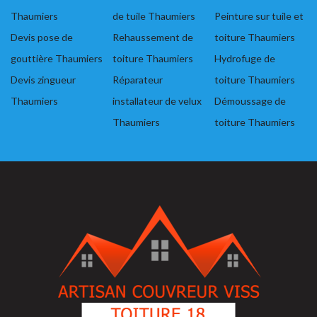
Thaumiers
de tuile Thaumiers
Peinture sur tuile et
Devis pose de
Rehaussement de
toiture Thaumiers
gouttière Thaumiers
toiture Thaumiers
Hydrofuge de
Devis zingueur
Réparateur
toiture Thaumiers
Thaumiers
installateur de velux
Démoussage de
Thaumiers
toiture Thaumiers