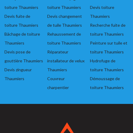
toiture Thaumiers
toiture Thaumiers
Devis toiture
Devis fuite de
Devis changement
Thaumiers
toiture Thaumiers
de tuile Thaumiers
Recherche fuite de
Bâchage de toiture
Rehaussement de
toiture Thaumiers
Thaumiers
toiture Thaumiers
Peinture sur tuile et
Devis pose de
Réparateur
toiture Thaumiers
gouttière Thaumiers
installateur de velux
Hydrofuge de
Devis zingueur
Thaumiers
toiture Thaumiers
Thaumiers
Couvreur
Démoussage de
charpentier
toiture Thaumiers