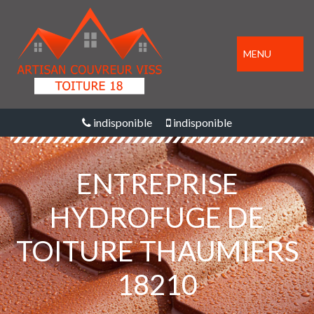
MENU
indisponible
indisponible
ENTREPRISE
HYDROFUGE DE
TOITURE THAUMIERS
18210