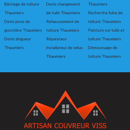
Bâchage de toiture
Devis changement
Thaumiers
Thaumiers
de tuile Thaumiers
Recherche fuite de
Devis pose de
Rehaussement de
toiture Thaumiers
gouttière Thaumiers
toiture Thaumiers
Peinture sur tuile et
Devis zingueur
Réparateur
toiture Thaumiers
Thaumiers
installateur de velux
Démoussage de
Thaumiers
toiture Thaumiers