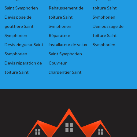
Saint Symphorien
Rehaussement de
toiture Saint
Devis pose de
toiture Saint
Symphorien
gouttière Saint
Symphorien
Démoussage de
Symphorien
Réparateur
toiture Saint
Devis zingueur Saint
installateur de velux
Symphorien
Symphorien
Saint Symphorien
Devis réparation de
Couvreur
toiture Saint
charpentier Saint