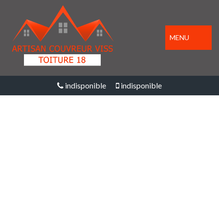
MENU
indisponible
indisponible
ENTREPRISE
PEINTURE SUR TUILE
ET TOITURE SAINT
SYMPHORIEN 18190