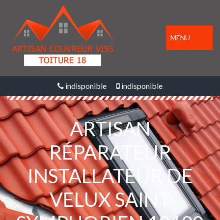
MENU
indisponible
indisponible
ARTISAN
RÉPARATEUR
INSTALLATEUR DE
VELUX SAINT