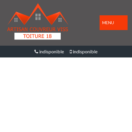
MENU
indisponible
indisponible
ENTREPRISE
PEINTURE SUR TUILE
ET TOITURE SAINT
PRIESAINT LA