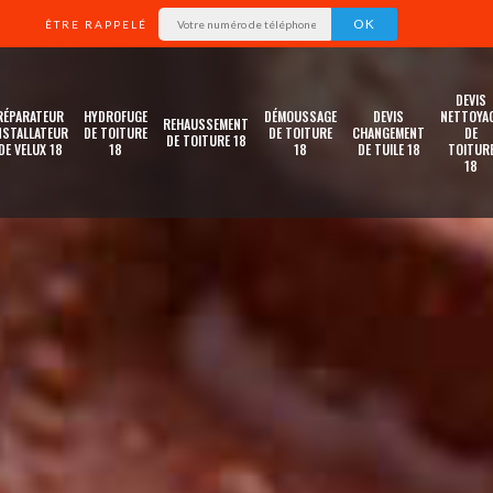
ÊTRE RAPPELÉ
DEVIS
RÉPARATEUR
HYDROFUGE
DÉMOUSSAGE
DEVIS
NETTOYA
REHAUSSEMENT
NSTALLATEUR
DE TOITURE
DE TOITURE
CHANGEMENT
DE
DE TOITURE 18
DE VELUX 18
18
18
DE TUILE 18
TOITUR
18