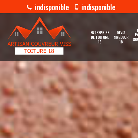
indisponible
indisponible
ENTREPRISE
DEVIS
P
DE TOITURE
ZINGUEUR
GO
18
18