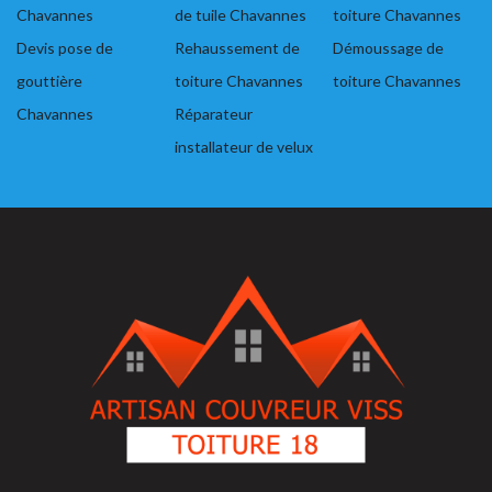
Chavannes
de tuile Chavannes
toiture Chavannes
Devis pose de
Rehaussement de
Démoussage de
gouttière
toiture Chavannes
toiture Chavannes
Chavannes
Réparateur
installateur de velux