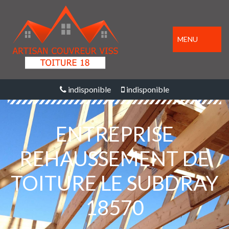
MENU
indisponible
indisponible
ENTREPRISE
REHAUSSEMENT DE
TOITURE LE SUBDRAY
18570