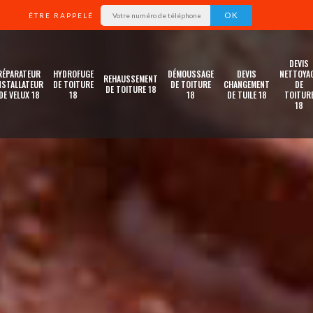
ÊTRE RAPPELÉ
DEVIS
RÉPARATEUR
HYDROFUGE
DÉMOUSSAGE
DEVIS
NETTOYA
REHAUSSEMENT
NSTALLATEUR
DE TOITURE
DE TOITURE
CHANGEMENT
DE
DE TOITURE 18
DE VELUX 18
18
18
DE TUILE 18
TOITUR
18