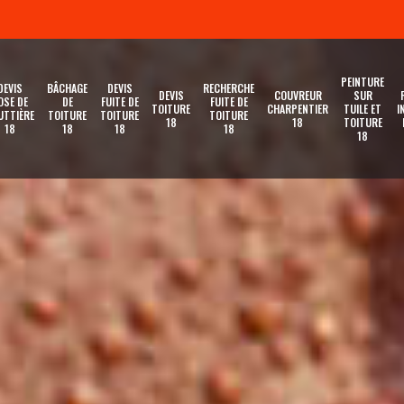
PEINTURE
DEVIS
BÂCHAGE
DEVIS
RECHERCHE
DEVIS
COUVREUR
SUR
OSE DE
DE
FUITE DE
FUITE DE
TOITURE
CHARPENTIER
TUILE ET
I
UTTIÈRE
TOITURE
TOITURE
TOITURE
18
18
TOITURE
18
18
18
18
18