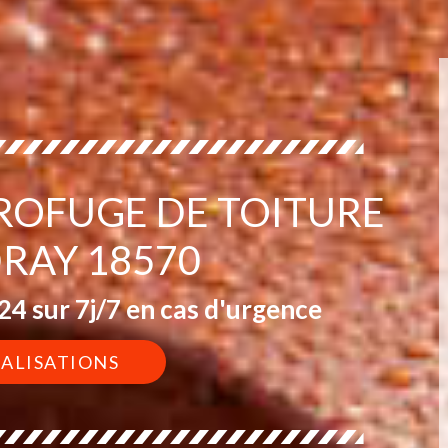
ROFUGE DE TOITURE
DRAY 18570
4 sur 7j/7 en cas d'urgence
ÉALISATIONS