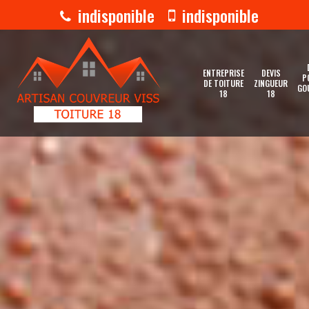
indisponible
indisponible
ENTREPRISE
DEVIS
P
DE TOITURE
ZINGUEUR
GO
18
18