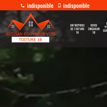
indisponible
indisponible
ENTREPRISE
DEVIS
P
DE TOITURE
ZINGUEUR
GO
18
18