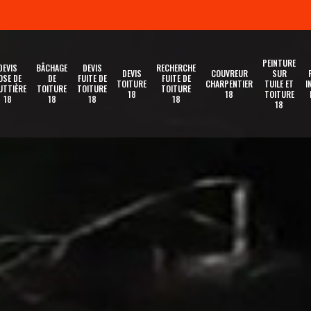
PEINTURE
DEVIS
BÂCHAGE
DEVIS
RECHERCHE
DEVIS
COUVREUR
SUR
OSE DE
DE
FUITE DE
FUITE DE
TOITURE
CHARPENTIER
TUILE ET
I
UTTIÈRE
TOITURE
TOITURE
TOITURE
18
18
TOITURE
18
18
18
18
18