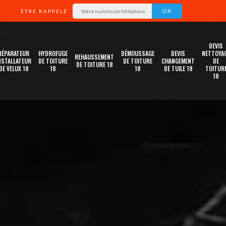
ÊTRE RAPPELÉ
DEVIS
RÉPARATEUR
HYDROFUGE
DÉMOUSSAGE
DEVIS
NETTOYA
REHAUSSEMENT
NSTALLATEUR
DE TOITURE
DE TOITURE
CHANGEMENT
DE
DE TOITURE 18
DE VELUX 18
18
18
DE TUILE 18
TOITUR
18