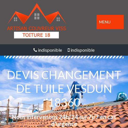
MENU
indisponible
indisponible
DEVIS CHANGEMENT
DE TUILE VESDUN
18360
Nous intervenons 24h/24 sur 7j/7 en cas
d'urgence