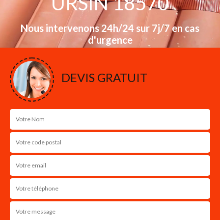
URSIN 18570
Nous intervenons 24h/24 sur 7j/7 en cas
d'urgence
NOS RÉALISATIONS
DEVIS GRATUIT