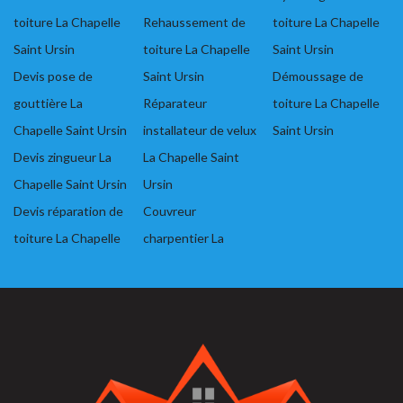
toiture La Chapelle
Rehaussement de
toiture La Chapelle
Saint Ursin
toiture La Chapelle
Saint Ursin
Devis pose de
Saint Ursin
Démoussage de
gouttière La
Réparateur
toiture La Chapelle
Chapelle Saint Ursin
installateur de velux
Saint Ursin
Devis zingueur La
La Chapelle Saint
Chapelle Saint Ursin
Ursin
Devis réparation de
Couvreur
toiture La Chapelle
charpentier La