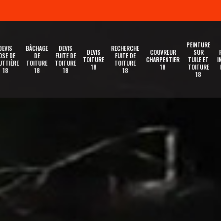
PEINTURE
DEVIS
BÂCHAGE
DEVIS
RECHERCHE
DEVIS
COUVREUR
SUR
OSE DE
DE
FUITE DE
FUITE DE
TOITURE
CHARPENTIER
TUILE ET
I
UTTIÈRE
TOITURE
TOITURE
TOITURE
18
18
TOITURE
18
18
18
18
18