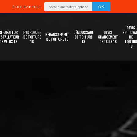
ÊTRE RAPPELÉ
DEVIS
RÉPARATEUR
HYDROFUGE
DÉMOUSSAGE
DEVIS
NETTOYA
REHAUSSEMENT
NSTALLATEUR
DE TOITURE
DE TOITURE
CHANGEMENT
DE
DE TOITURE 18
DE VELUX 18
18
18
DE TUILE 18
TOITUR
18