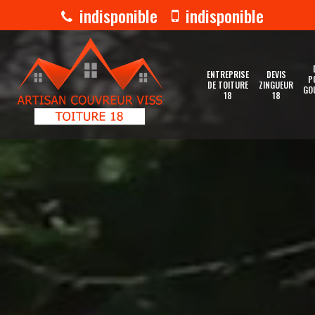
indisponible
indisponible
ENTREPRISE
DEVIS
P
DE TOITURE
ZINGUEUR
GO
18
18