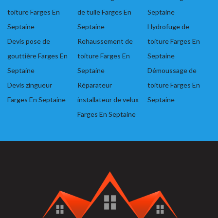
toiture Farges En
de tuile Farges En
Septaine
Septaine
Septaine
Hydrofuge de
Devis pose de
Rehaussement de
toiture Farges En
gouttière Farges En
toiture Farges En
Septaine
Septaine
Septaine
Démoussage de
Devis zingueur
Réparateur
toiture Farges En
Farges En Septaine
installateur de velux
Septaine
Farges En Septaine