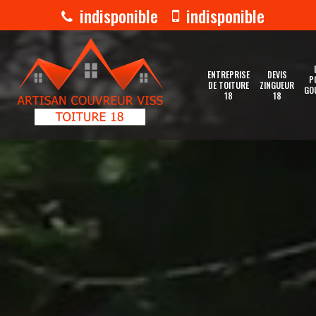
indisponible
indisponible
ENTREPRISE
DEVIS
P
DE TOITURE
ZINGUEUR
GO
18
18