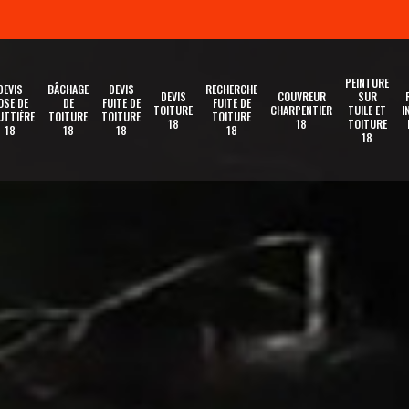
PEINTURE
DEVIS
BÂCHAGE
DEVIS
RECHERCHE
DEVIS
COUVREUR
SUR
OSE DE
DE
FUITE DE
FUITE DE
TOITURE
CHARPENTIER
TUILE ET
I
UTTIÈRE
TOITURE
TOITURE
TOITURE
18
18
TOITURE
18
18
18
18
18