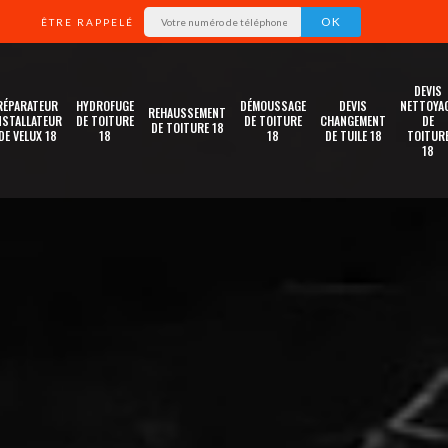
ÊTRE RAPPELÉ
DEVIS
RÉPARATEUR
HYDROFUGE
DÉMOUSSAGE
DEVIS
NETTOYA
REHAUSSEMENT
NSTALLATEUR
DE TOITURE
DE TOITURE
CHANGEMENT
DE
DE TOITURE 18
DE VELUX 18
18
18
DE TUILE 18
TOITUR
18