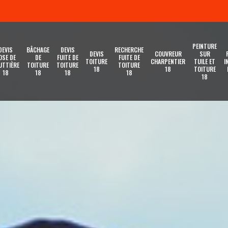
PEINTURE
DEVIS
BÂCHAGE
DEVIS
RECHERCHE
DEVIS
COUVREUR
SUR
OSE DE
DE
FUITE DE
FUITE DE
TOITURE
CHARPENTIER
TUILE ET
I
UTTIÈRE
TOITURE
TOITURE
TOITURE
18
18
TOITURE
18
18
18
18
18