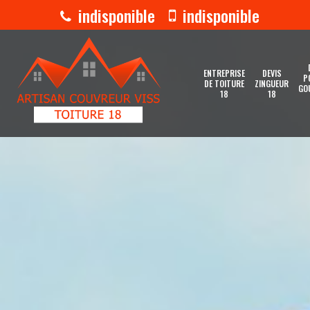
indisponible
indisponible
ENTREPRISE
DEVIS
P
DE TOITURE
ZINGUEUR
GO
18
18