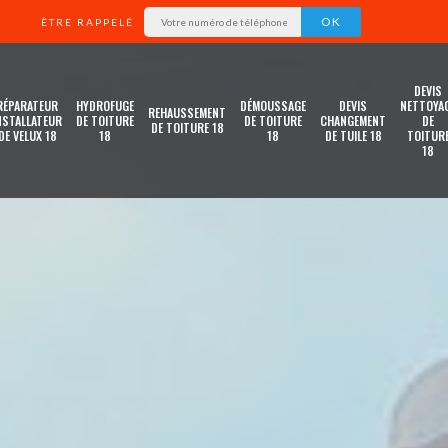
ÊTRE RAPPELÉ
DEVIS
RÉPARATEUR
HYDROFUGE
DÉMOUSSAGE
DEVIS
NETTOYA
REHAUSSEMENT
NSTALLATEUR
DE TOITURE
DE TOITURE
CHANGEMENT
DE
DE TOITURE 18
DE VELUX 18
18
18
DE TUILE 18
TOITUR
18