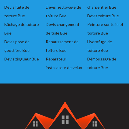
Devis fuite de
Devis nettoyage de
charpentier Bue
toiture Bue
toiture Bue
Devis toiture Bue
Bâchage de toiture
Devis changement
Peinture sur tuile et
Bue
de tuile Bue
toiture Bue
Devis pose de
Rehaussement de
Hydrofuge de
gouttière Bue
toiture Bue
toiture Bue
Devis zingueur Bue
Réparateur
Démoussage de
installateur de velux
toiture Bue