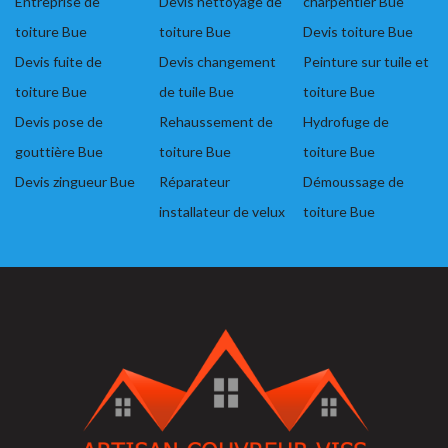
Entreprise de
Devis nettoyage de
charpentier Bue
toiture Bue
toiture Bue
Devis toiture Bue
Devis fuite de
Devis changement
Peinture sur tuile et
toiture Bue
de tuile Bue
toiture Bue
Devis pose de
Rehaussement de
Hydrofuge de
gouttière Bue
toiture Bue
toiture Bue
Devis zingueur Bue
Réparateur
Démoussage de
installateur de velux
toiture Bue