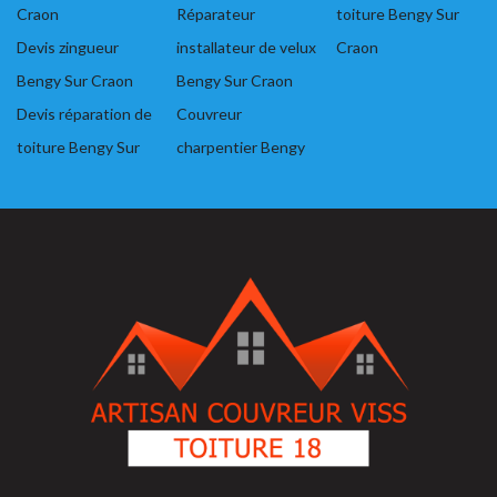
Craon
Réparateur
toiture Bengy Sur
Devis zingueur
installateur de velux
Craon
Bengy Sur Craon
Bengy Sur Craon
Devis réparation de
Couvreur
toiture Bengy Sur
charpentier Bengy