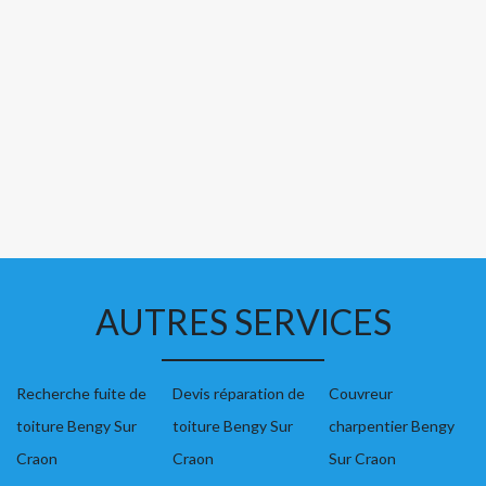
AUTRES SERVICES
Recherche fuite de
Devis réparation de
Couvreur
toiture Bengy Sur
toiture Bengy Sur
charpentier Bengy
Craon
Craon
Sur Craon