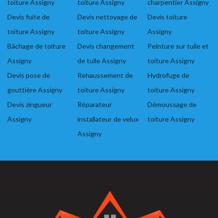
toiture Assigny
toiture Assigny
charpentier Assigny
Devis fuite de
Devis nettoyage de
Devis toiture
toiture Assigny
toiture Assigny
Assigny
Bâchage de toiture
Devis changement
Peinture sur tuile et
Assigny
de tuile Assigny
toiture Assigny
Devis pose de
Rehaussement de
Hydrofuge de
gouttière Assigny
toiture Assigny
toiture Assigny
Devis zingueur
Réparateur
Démoussage de
Assigny
installateur de velux
toiture Assigny
Assigny