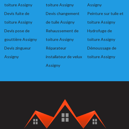
toiture Assigny
toiture Assigny
Assigny
Devis fuite de
Devis changement
Peinture sur tuile et
toiture Assigny
de tuile Assigny
toiture Assigny
Devis pose de
Rehaussement de
Hydrofuge de
gouttière Assigny
toiture Assigny
toiture Assigny
Devis zingueur
Réparateur
Démoussage de
Assigny
installateur de velux
toiture Assigny
Assigny