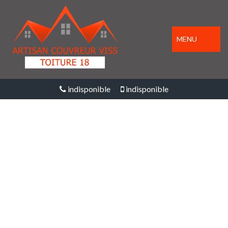
MENU
indisponible
indisponible
ENTREPRISE
PEINTURE SUR TUILE
ET TOITURE IDS SAINT
ROCH 18170