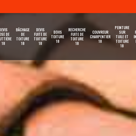
PEINTURE
DEVIS
BÂCHAGE
DEVIS
RECHERCHE
DEVIS
COUVREUR
SUR
OSE DE
DE
FUITE DE
FUITE DE
TOITURE
CHARPENTIER
TUILE ET
I
UTTIÈRE
TOITURE
TOITURE
TOITURE
18
18
TOITURE
18
18
18
18
18