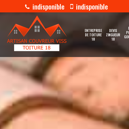
indisponible
indisponible
ENTREPRISE
DEVIS
P
DE TOITURE
ZINGUEUR
GO
18
18