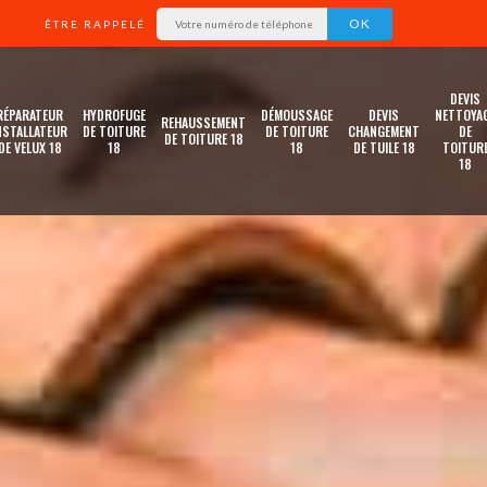
ÊTRE RAPPELÉ
DEVIS
RÉPARATEUR
HYDROFUGE
DÉMOUSSAGE
DEVIS
NETTOYA
REHAUSSEMENT
NSTALLATEUR
DE TOITURE
DE TOITURE
CHANGEMENT
DE
DE TOITURE 18
DE VELUX 18
18
18
DE TUILE 18
TOITUR
18