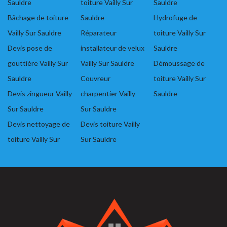
Sauldre
toiture Vailly Sur
Sauldre
Bâchage de toiture
Sauldre
Hydrofuge de
Vailly Sur Sauldre
Réparateur
toiture Vailly Sur
Devis pose de
installateur de velux
Sauldre
gouttière Vailly Sur
Vailly Sur Sauldre
Démoussage de
Sauldre
Couvreur
toiture Vailly Sur
Devis zingueur Vailly
charpentier Vailly
Sauldre
Sur Sauldre
Sur Sauldre
Devis nettoyage de
Devis toiture Vailly
toiture Vailly Sur
Sur Sauldre