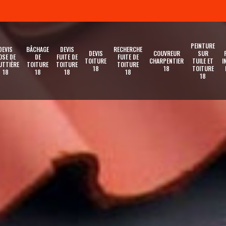
PEINTURE
DEVIS
BÂCHAGE
DEVIS
RECHERCHE
DEVIS
COUVREUR
SUR
OSE DE
DE
FUITE DE
FUITE DE
TOITURE
CHARPENTIER
TUILE ET
I
UTTIÈRE
TOITURE
TOITURE
TOITURE
18
18
TOITURE
18
18
18
18
18