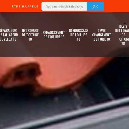
ÊTRE RAPPELÉ
DEVIS
RÉPARATEUR
HYDROFUGE
DÉMOUSSAGE
DEVIS
NETTOYA
REHAUSSEMENT
NSTALLATEUR
DE TOITURE
DE TOITURE
CHANGEMENT
DE
DE TOITURE 18
DE VELUX 18
18
18
DE TUILE 18
TOITUR
18