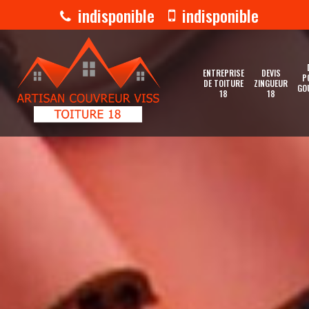
indisponible
indisponible
ENTREPRISE
DEVIS
P
DE TOITURE
ZINGUEUR
GO
18
18