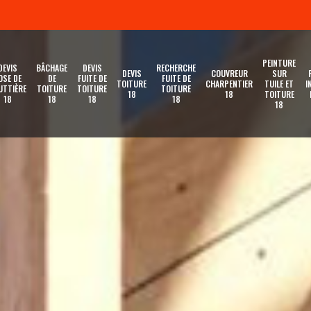
PEINTURE
DEVIS
BÂCHAGE
DEVIS
RECHERCHE
DEVIS
COUVREUR
SUR
OSE DE
DE
FUITE DE
FUITE DE
TOITURE
CHARPENTIER
TUILE ET
I
UTTIÈRE
TOITURE
TOITURE
TOITURE
18
18
TOITURE
18
18
18
18
18