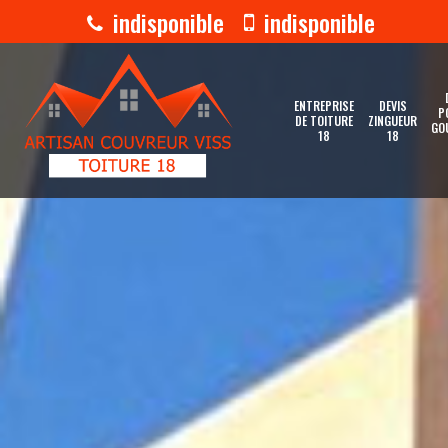
indisponible
indisponible
ENTREPRISE
DEVIS
P
DE TOITURE
ZINGUEUR
GO
18
18