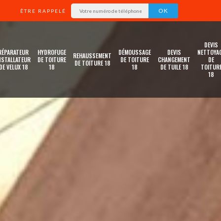
ÊTRE RAPPELÉ
DEVIS
RÉPARATEUR
HYDROFUGE
DÉMOUSSAGE
DEVIS
NETTOYA
REHAUSSEMENT
NSTALLATEUR
DE TOITURE
DE TOITURE
CHANGEMENT
DE
DE TOITURE 18
DE VELUX 18
18
18
DE TUILE 18
TOITUR
18