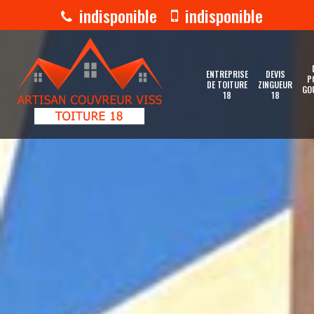
indisponible
indisponible
ENTREPRISE
DEVIS
P
DE TOITURE
ZINGUEUR
GO
18
18