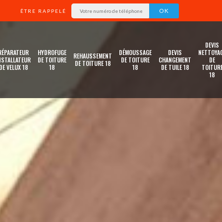
ÊTRE RAPPELÉ
DEVIS
RÉPARATEUR
HYDROFUGE
DÉMOUSSAGE
DEVIS
NETTOYA
REHAUSSEMENT
NSTALLATEUR
DE TOITURE
DE TOITURE
CHANGEMENT
DE
DE TOITURE 18
DE VELUX 18
18
18
DE TUILE 18
TOITUR
18