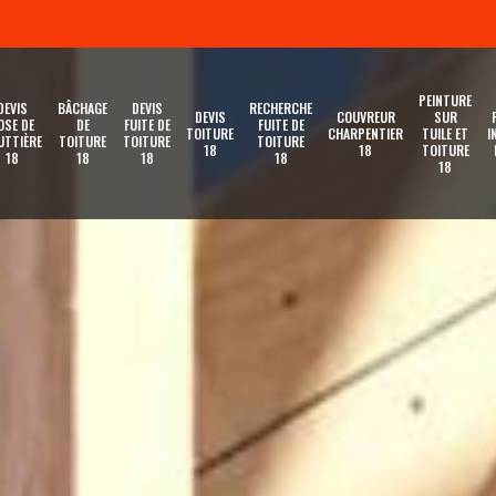
PEINTURE
DEVIS
BÂCHAGE
DEVIS
RECHERCHE
DEVIS
COUVREUR
SUR
OSE DE
DE
FUITE DE
FUITE DE
TOITURE
CHARPENTIER
TUILE ET
I
UTTIÈRE
TOITURE
TOITURE
TOITURE
18
18
TOITURE
18
18
18
18
18