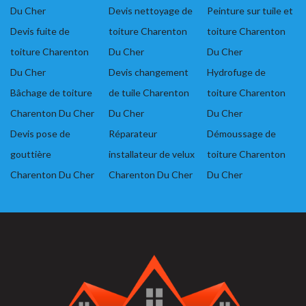
Du Cher
Devis nettoyage de
Peinture sur tuile et
Devis fuite de
toiture Charenton
toiture Charenton
toiture Charenton
Du Cher
Du Cher
Du Cher
Devis changement
Hydrofuge de
Bâchage de toiture
de tuile Charenton
toiture Charenton
Charenton Du Cher
Du Cher
Du Cher
Devis pose de
Réparateur
Démoussage de
gouttière
installateur de velux
toiture Charenton
Charenton Du Cher
Charenton Du Cher
Du Cher