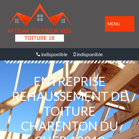
MENU
indisponible
indisponible
ENTREPRISE
REHAUSSEMENT DE
TOITURE
CHARENTON DU