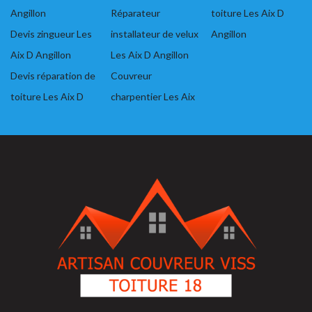
Angillon
Réparateur
toiture Les Aix D
Devis zingueur Les
installateur de velux
Angillon
Aix D Angillon
Les Aix D Angillon
Devis réparation de
Couvreur
toiture Les Aix D
charpentier Les Aix