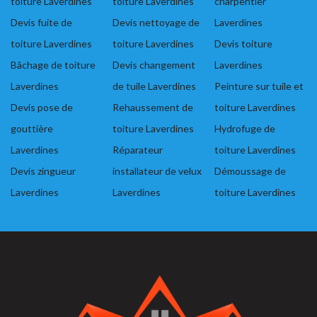
toiture Laverdines
toiture Laverdines
charpentier
Devis fuite de
Devis nettoyage de
Laverdines
toiture Laverdines
toiture Laverdines
Devis toiture
Bâchage de toiture
Devis changement
Laverdines
Laverdines
de tuile Laverdines
Peinture sur tuile et
Devis pose de
Rehaussement de
toiture Laverdines
gouttière
toiture Laverdines
Hydrofuge de
Laverdines
Réparateur
toiture Laverdines
Devis zingueur
installateur de velux
Démoussage de
Laverdines
Laverdines
toiture Laverdines