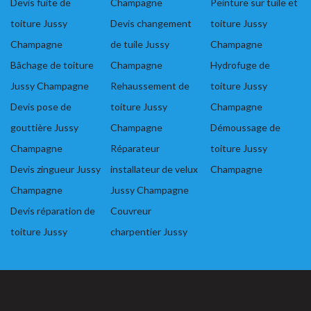
Devis fuite de
Champagne
Peinture sur tuile et
toiture Jussy
Devis changement
toiture Jussy
Champagne
de tuile Jussy
Champagne
Bâchage de toiture
Champagne
Hydrofuge de
Jussy Champagne
Rehaussement de
toiture Jussy
Devis pose de
toiture Jussy
Champagne
gouttière Jussy
Champagne
Démoussage de
Champagne
Réparateur
toiture Jussy
Devis zingueur Jussy
installateur de velux
Champagne
Champagne
Jussy Champagne
Devis réparation de
Couvreur
toiture Jussy
charpentier Jussy