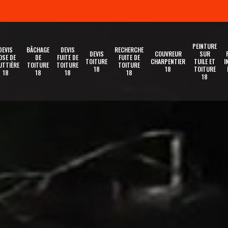
PEINTURE
DEVIS
BÂCHAGE
DEVIS
RECHERCHE
DEVIS
COUVREUR
SUR
OSE DE
DE
FUITE DE
FUITE DE
TOITURE
CHARPENTIER
TUILE ET
I
UTTIÈRE
TOITURE
TOITURE
TOITURE
18
18
TOITURE
18
18
18
18
18