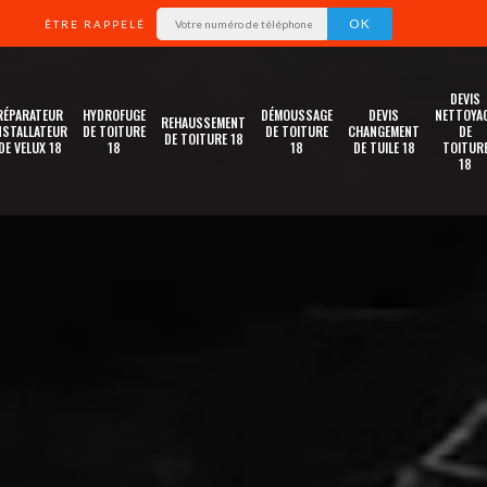
ÊTRE RAPPELÉ
DEVIS
RÉPARATEUR
HYDROFUGE
DÉMOUSSAGE
DEVIS
NETTOYA
REHAUSSEMENT
NSTALLATEUR
DE TOITURE
DE TOITURE
CHANGEMENT
DE
DE TOITURE 18
DE VELUX 18
18
18
DE TUILE 18
TOITUR
18