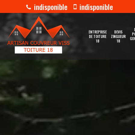
indisponible
indisponible
ENTREPRISE
DEVIS
P
DE TOITURE
ZINGUEUR
GO
18
18