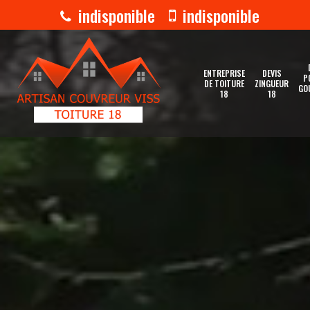
indisponible
indisponible
ENTREPRISE
DEVIS
P
DE TOITURE
ZINGUEUR
GO
18
18