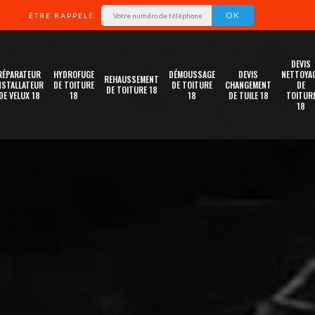
ÊTRE RAPPELÉ
DEVIS
RÉPARATEUR
HYDROFUGE
DÉMOUSSAGE
DEVIS
NETTOYA
REHAUSSEMENT
NSTALLATEUR
DE TOITURE
DE TOITURE
CHANGEMENT
DE
DE TOITURE 18
DE VELUX 18
18
18
DE TUILE 18
TOITUR
18