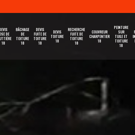
PEINTURE
DEVIS
BÂCHAGE
DEVIS
RECHERCHE
DEVIS
COUVREUR
SUR
OSE DE
DE
FUITE DE
FUITE DE
TOITURE
CHARPENTIER
TUILE ET
I
UTTIÈRE
TOITURE
TOITURE
TOITURE
18
18
TOITURE
18
18
18
18
18