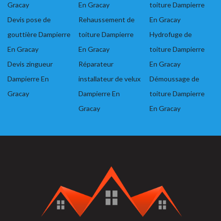
Gracay
En Gracay
toiture Dampierre
Devis pose de
Rehaussement de
En Gracay
gouttière Dampierre
toiture Dampierre
Hydrofuge de
En Gracay
En Gracay
toiture Dampierre
Devis zingueur
Réparateur
En Gracay
Dampierre En
installateur de velux
Démoussage de
Gracay
Dampierre En
toiture Dampierre
Gracay
En Gracay