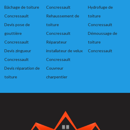
Bâchage de toiture
Concressault
Hydrofuge de
Concressault
Rehaussement de
toiture
Devis pose de
toiture
Concressault
gouttière
Concressault
Démoussage de
Concressault
Réparateur
toiture
Devis zingueur
installateur de velux
Concressault
Concressault
Concressault
Devis réparation de
Couvreur
toiture
charpentier