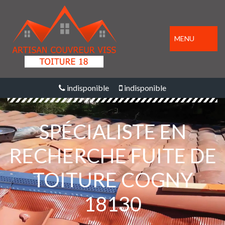
MENU
indisponible
indisponible
SPÉCIALISTE EN
RECHERCHE FUITE DE
TOITURE COGNY
18130